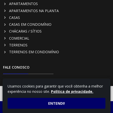
APARTAMENTOS
APARTAMENTOS NA PLANTA
CASAS
CASAS EM CONDOMÍNIO
CHÁCARAS / SÍTIOS
COMERCIAL
TERRENOS
TERRENOS EM CONDOMÍNIO
FALE CONOSCO
RUA PARÁ, 322 - CENTRO, CAMBÉ - PR
Usamos cookies para garantir que você obtenha a melhor
(43) 3254-4348
experiência no nosso site.
Política de privacidade.
FALE COM UM
CONSULTOR
(43) 99169-3782 - Vendas
Creci: J2369
ENTENDI!
LIGUE AGORA
ATENDIMENTO POR
imobiliariacentral@uol.com.br
(43) 3254-4348
WHATSAPP