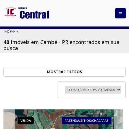
COMPRAR
IMÓVEIS
ALUGAR
40
Imóveis em Cambé - PR encontrados em sua
busca
LANÇAMENTOS
ANUNCIE
SEU
MOSTRAR FILTROS
IMÓVEL
CONTATO
VENDA
FAZENDA/SÍTIOS/CHÁCARAS