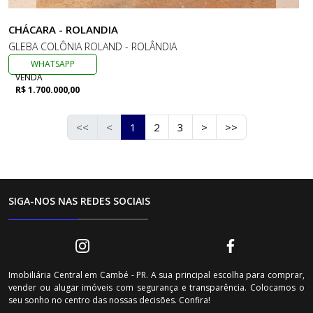
CHÁCARA - ROLANDIA
GLEBA COLÔNIA ROLAND - ROLÂNDIA
WHATSAPP
VENDA
R$ 1.700.000,00
<<
<
1
2
3
>
>>
SIGA-NOS NAS REDES SOCIAIS
Imobiliária Central em Cambé - PR. A sua principal escolha para comprar,
vender ou alugar imóveis com segurança e transparência. Colocamos o
seu sonho no centro das nossas decisões. Confira!