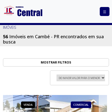
COMPRAR
IMÓVEIS
ALUGAR
56
Imóveis em Cambé - PR encontrados em sua
busca
LANÇAMENTOS
ANUNCIE
SEU
MOSTRAR FILTROS
IMÓVEL
CONTATO
VENDA
COMERCIAL