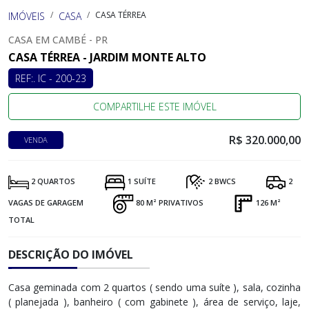
CASA TÉRREA
IMÓVEIS
CASA
CASA EM CAMBÉ - PR
CASA TÉRREA - JARDIM MONTE ALTO
REF:. IC - 200-23
COMPARTILHE ESTE IMÓVEL
R$ 320.000,00
VENDA
2 QUARTOS
1 SUÍTE
2 BWCS
2
VAGAS DE GARAGEM
80 M² PRIVATIVOS
126 M²
TOTAL
DESCRIÇÃO DO IMÓVEL
Casa geminada com 2 quartos ( sendo uma suíte ), sala, cozinha
( planejada ), banheiro ( com gabinete ), área de serviço, laje,