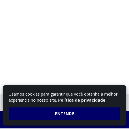
Usamos cookies para garantir que você obtenha a melhor
experiência no nosso site.
Política de privacidade.
FALE COM UM
CONSULTOR
ENTENDI!
LIGUE AGORA
ATENDIMENTO POR
(43) 3254-4348
WHATSAPP